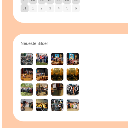
31
1
2
3
4
5
6
Neueste Bilder