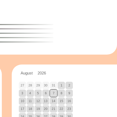
August
2026
27
28
29
30
31
1
2
3
4
5
6
7
8
9
10
11
12
13
14
15
16
17
18
19
20
21
22
23
24
25
26
27
28
29
30